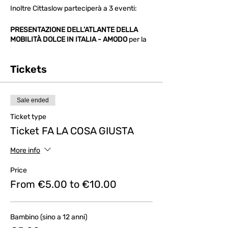
Inoltre Cittaslow parteciperà a 3 eventi:
PRESENTAZIONE DELL’ATLANTE DELLA
MOBILITÀ DOLCE IN ITALIA - AMODO
per la
creazione dell’Atlante Mobilità Dolce italiano
Modera: Stefano Brambilla, giornalista del
Tickets
Touring Club Italiano
Presentano l’Atlante: Giulio Senes, AMODO
(Associazione Italiana Greenways),
Università di Milano Luigi Contestabile, RFI
Sale ended
(Direzione Stazioni)
Intervengono a commento: Alessandra
Ticket type
Bonfanti, AMODO (Legambiente) Arianna
Ticket FA LA COSA GIUSTA
Fabri, AMODO (Touring Club Italiano) Ezio
Spano, AMODO (AIGAE) Mauro Migliorini,
More info
AMODO (Cittaslow International)
Price
From €5.00 to €10.00
Bambino (sino a 12 anni)