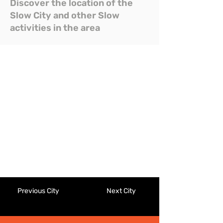
Discover the location of the
Slow City and other Slow
activities in the area
Previous City
Next City