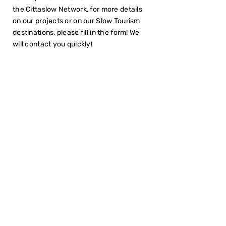
the Cittaslow Network, for more details
on our projects or on our Slow Tourism
destinations, please fill in the form! We
will contact you quickly!
I have read the
Privacy Policy
SUBMIT