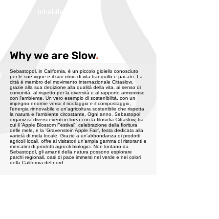
Inhabitans:
7965
Why we are Slow
.
Sebastopol, in California, è un piccolo gioiello conosciuto
per le sue vigne e il suo ritmo di vita tranquillo e pacato. La
città è membro del movimento internazionale Cittaslow,
grazie alla sua dedizione alla qualità della vita, al senso di
comunità, al rispetto per la diversità e al rapporto armonioso
con l'ambiente. Un vero esempio di sostenibilità, con un
impegno enorme verso il riciclaggio e il compostaggio,
l'energia rinnovabile e un'agricoltura sostenibile che rispetta
la natura e l'ambiente circostante. Ogni anno, Sebastopol
organizza diversi eventi in linea con la filosofia Cittaslow, tra
cui il 'Apple Blossom Festival', celebrazione della fioritura
delle mele, e la 'Gravenstein Apple Fair', festa dedicata alla
varietà di mela locale. Grazie a un'abbondanza di prodotti
agricoli locali, offre ai visitatori un'ampia gamma di ristoranti e
mercatini di prodotti agricoli biologici. Non lontano da
Sebastopol, gli amanti della natura possono esplorare
parchi regionali, oasi di pace immersi nel verde e nei colori
della California del nord.