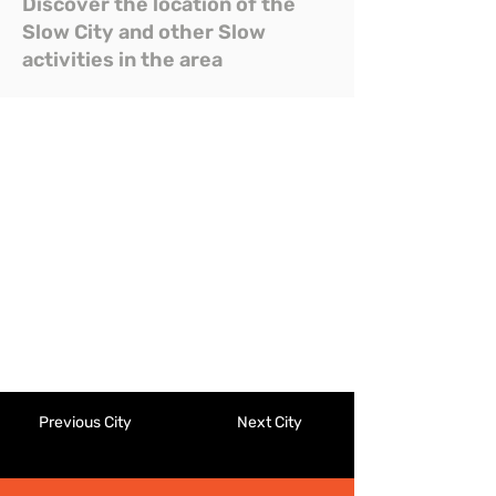
Discover the location of the
Slow City and other Slow
activities in the area
Previous City
Next City