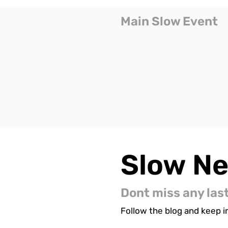
Main Slow Event
Slow
N
Dont miss any las
Follow the blog and keep in