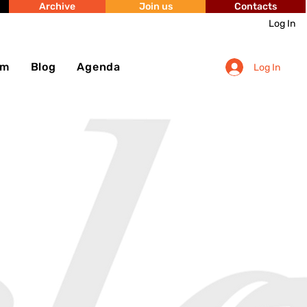
Archive
Join us
Contacts
Log In
sm
Blog
Agenda
Log In