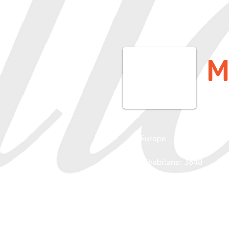
M
Europe
Santa Sofia, FC,
Inhabitans:
3648