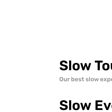
Slow
To
Our best slow exp
Slow
Ev