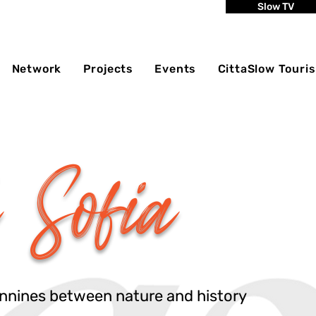
Slow TV
Network
Projects
Events
CittaSlow Touri
 Sofia
pennines between nature and history