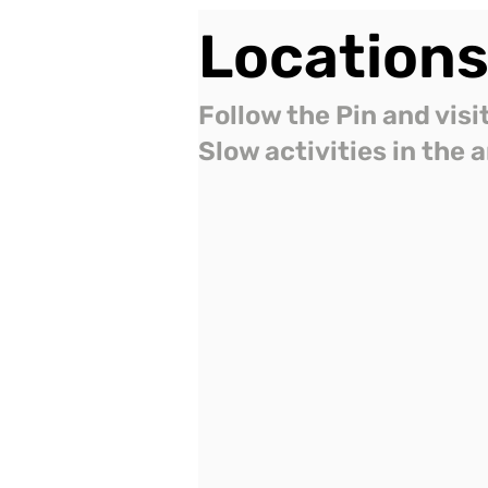
Location
Follow the Pin and visi
Slow activities in the 