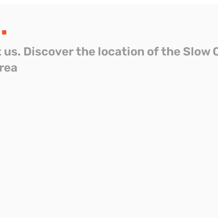
s
.
t us. Discover the location of the Slow 
area