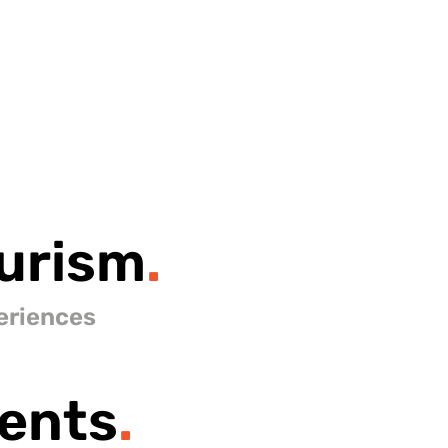
urism
.
eriences
ents
.