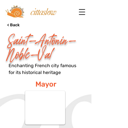
< Back
Saint-Antonin-
Noble-Val
Enchanting French city famous
for its historical heritage
Mayor