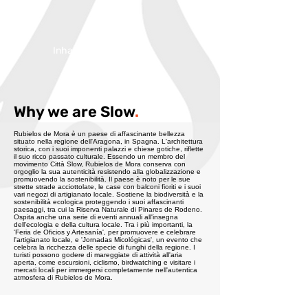
Inhabitans:
700
Why we are Slow
.
Rubielos de Mora è un paese di affascinante bellezza
situato nella regione dell'Aragona, in Spagna. L'architettura
storica, con i suoi imponenti palazzi e chiese gotiche, riflette
il suo ricco passato culturale. Essendo un membro del
movimento Città Slow, Rubielos de Mora conserva con
orgoglio la sua autenticità resistendo alla globalizzazione e
promuovendo la sostenibilità. Il paese è noto per le sue
strette strade acciottolate, le case con balconi fioriti e i suoi
vari negozi di artigianato locale. Sostiene la biodiversità e la
sostenibilità ecologica proteggendo i suoi affascinanti
paesaggi, tra cui la Riserva Naturale di Pinares de Rodeno.
Ospita anche una serie di eventi annuali all'insegna
dell'ecologia e della cultura locale. Tra i più importanti, la
'Feria de Oficios y Artesanía', per promuovere e celebrare
l'artigianato locale, e 'Jornadas Micológicas', un evento che
celebra la ricchezza delle specie di funghi della regione. I
turisti possono godere di mareggiate di attività all'aria
aperta, come escursioni, ciclismo, birdwatching e visitare i
mercati locali per immergersi completamente nell'autentica
atmosfera di Rubielos de Mora.