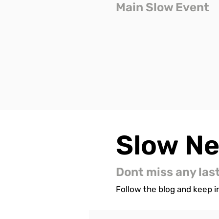
Main Slow Event
Slow
N
Dont miss any las
Follow the blog and keep in