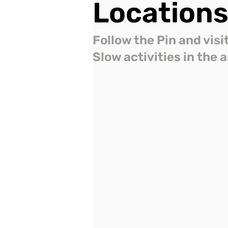
Location
Follow the Pin and visi
Slow activities in the 