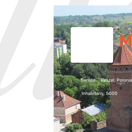
M
Europe
Reszel, Poloni
Inhabitans:
5000