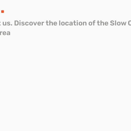
s
.
t us. Discover the location of the Slow 
area