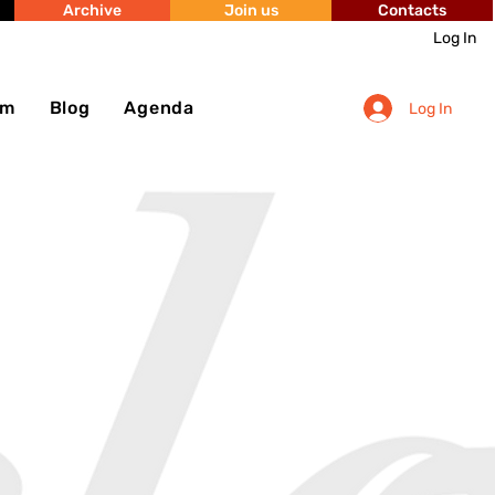
Archive
Join us
Contacts
Log In
sm
Blog
Agenda
Log In