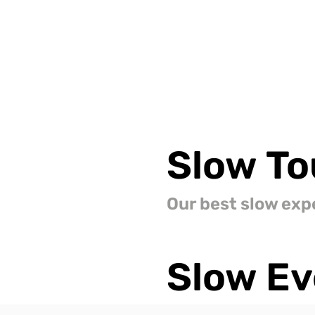
Slow
To
Our best slow exp
Slow
Ev