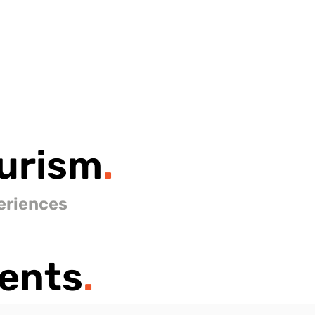
urism
.
eriences
ents
.