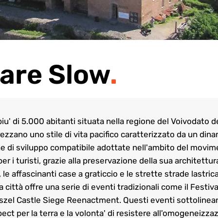
are Slow
.
piu' di 5.000 abitanti situata nella regione del Voivodato d
prezzano uno stile di vita pacifico caratterizzato da un di
che di sviluppo compatibile adottate nell'ambito del movi
er i turisti, grazie alla preservazione della sua architettur
 le affascinanti case a graticcio e le strette strade lastri
città offre una serie di eventi tradizionali come il Festival
eszel Castle Siege Reenactment. Questi eventi sottolineano
espect per la terra e la volonta' di resistere all'omogeneizz