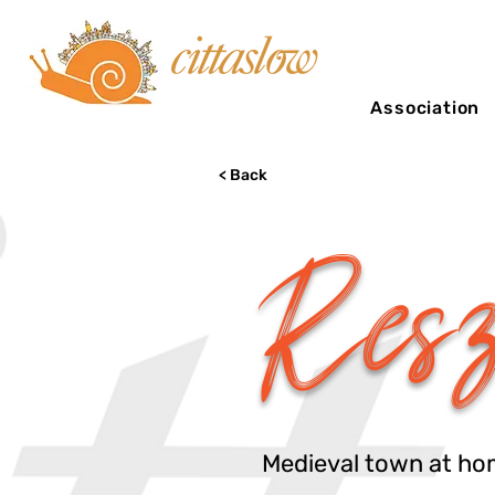
Association
< Back
Resz
Medieval town at home