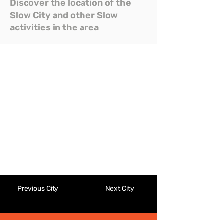
Discover the location of the
Slow City and other Slow
activities in the area
Previous City
Next City