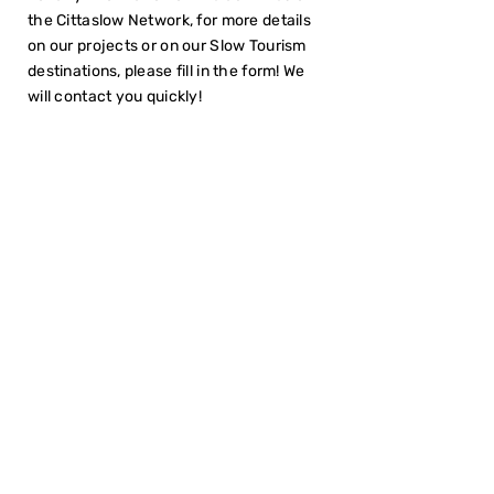
the Cittaslow Network, for more details
on our projects or on our Slow Tourism
destinations, please fill in the form! We
will contact you quickly!
I have read the
Privacy Policy
SUBMIT