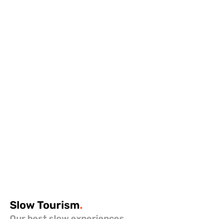
Slow
Tourism
.
Our best slow experiences