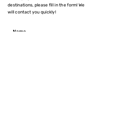
destinations, please fill in the form! We
will contact you quickly!
I have read the
Privacy Policy
SUBMIT