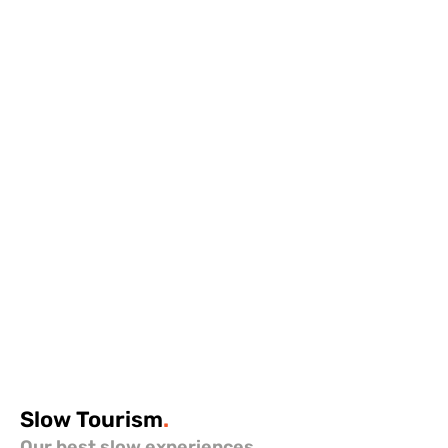
Slow
Tourism
.
Our best slow experiences