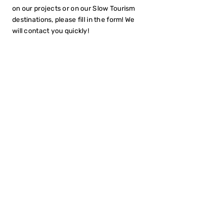
on our projects or on our Slow Tourism
destinations, please fill in the form! We
will contact you quickly!
I have read the
Privacy Policy
SUBMIT