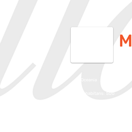
M
Oceania
Inhabitans:
500