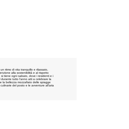
 ritmo di vita tranquillo e rilassato,
nzione alla sostenibilità e al rispetto
 si tiene ogni sabato, dove i residenti e i
l durante tutto l'anno atti a celebrare la
 e la bellezza mozzafiato delle spiagge
ulinarie del posto e le avventure all'aria