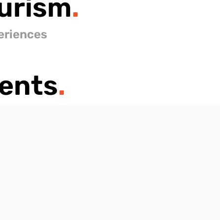
urism
.
eriences
ents
.