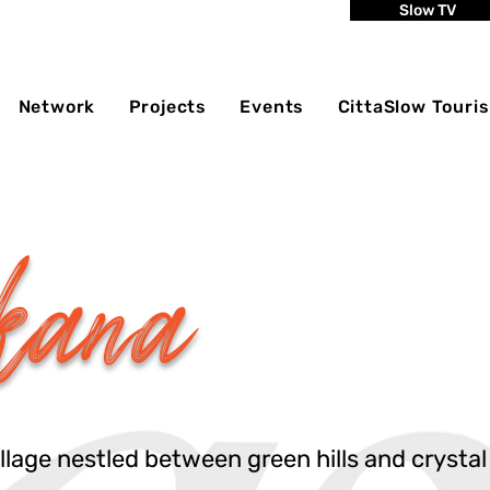
Slow TV
Network
Projects
Events
CittaSlow Touri
kana
lage nestled between green hills and crystal