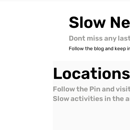
Slow
N
Dont miss any las
Follow the blog and keep in
Location
Follow the Pin and visi
Slow activities in the 