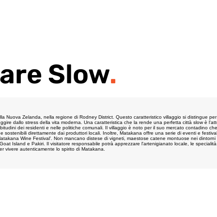
are Slow
.
 Nuova Zelanda, nella regione di Rodney District. Questo caratteristico villaggio si distingue per un
gire dallo stress della vita moderna. Una caratteristica che la rende una perfetta città slow è l'atte
bitudini dei residenti e nelle politiche comunali. Il villaggio è noto per il suo mercato contadino che
 e sostenibili direttamente dai produttori locali. Inoltre, Matakana offre una serie di eventi e festiva
o 'Matakana Wine Festival'. Non mancano distese di vigneti, maestose catene montuose nei dintorni
 Island e Pakiri. Il visitatore responsabile potrà apprezzare l'artenigianato locale, le specialità c
 per vivere autenticamente lo spirito di Matakana.