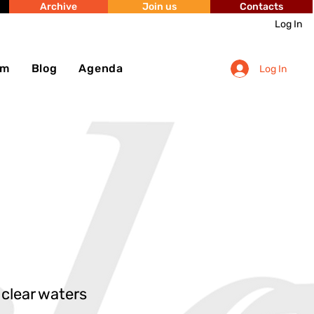
Archive
Join us
Contacts
Log In
sm
Blog
Agenda
Log In
 clear waters