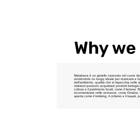
Why we 
Matakana è un gioiello nascosto nel cuore della
rendendolo un luogo ideale per ricaricarsi e fug
dell'ambiente, qualità che si rispecchia nelle a
visitatori possono acquistare prodotti biologici
cultura e il patrimonio locali, come il famos
incontaminate nelle vicinanze, come Omaha, Goat
aperta come il trekking, il ciclismo e il kayak,