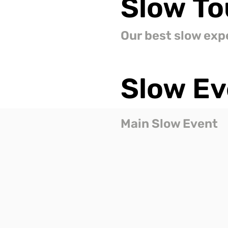
Slow
To
Our best slow exp
Slow
Ev
Main Slow Event