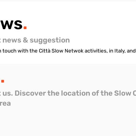
ews
.
t news & suggestion
 touch with the Città Slow Netwok activities, in Italy, and 
s
.
t us. Discover the location of the Slow 
area