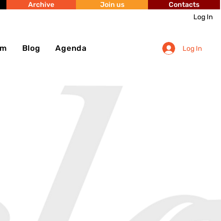
Archive
Join us
Contacts
Log In
sm
Blog
Agenda
Log In