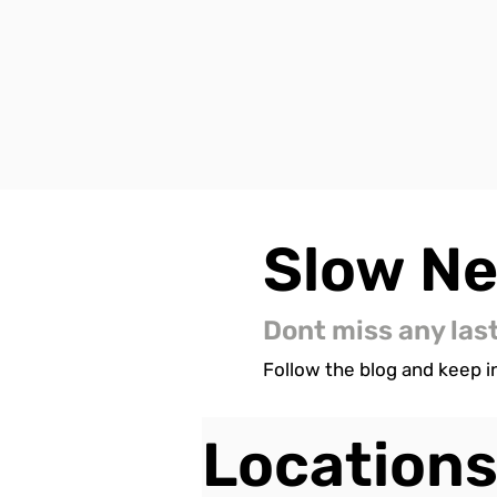
Slow
N
Dont miss any las
Follow the blog and keep in
Location