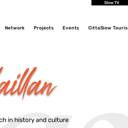
Slow TV
Network
Projects
Events
CittaSlow Touri
illan
h in history and culture