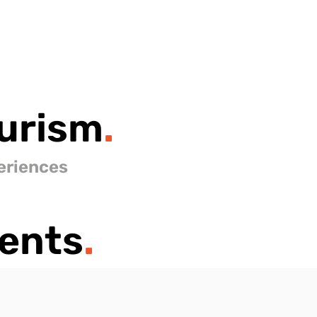
urism
.
eriences
ents
.