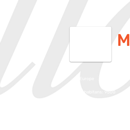
M
Europe
Le Haillan, Fra
Inhabitans:
9500