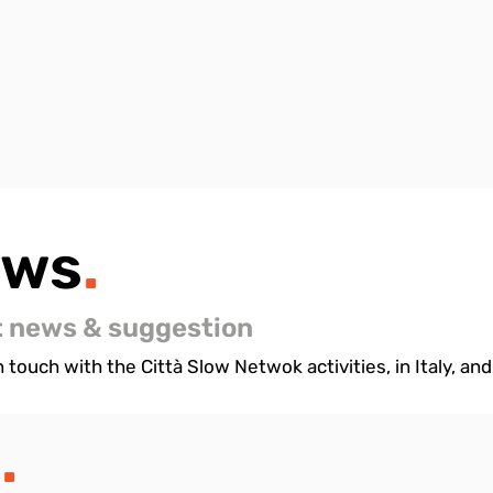
ews
.
t news & suggestion
 touch with the Città Slow Netwok activities, in Italy, and 
s
.