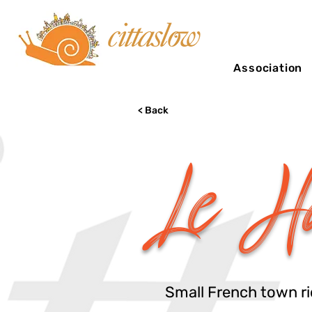
Association
< Back
Le Ha
Small French town ric