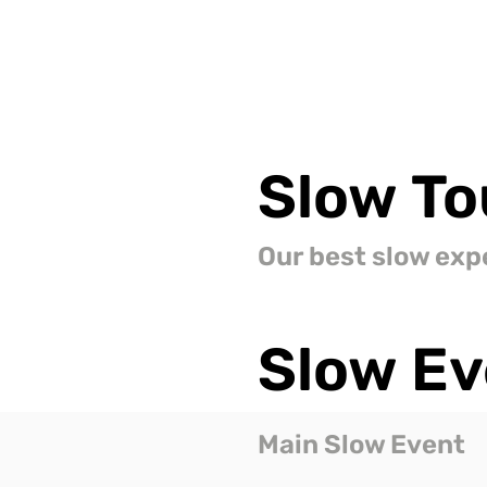
Slow
To
Our best slow exp
Slow
Ev
Main Slow Event