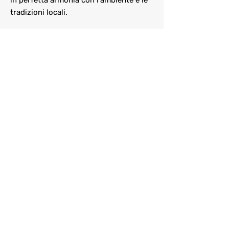
in perfetta armonia con l'ambiente e le
tradizioni locali.