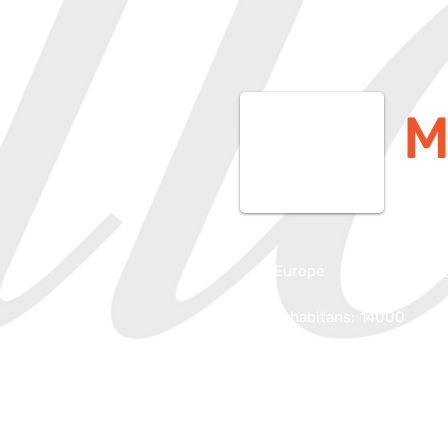
M
Europe
Gołdap, Poloni
Inhabitans:
14000