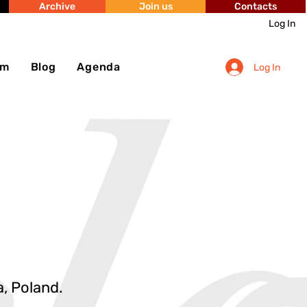
Archive
Join us
Contacts
Log In
sm
Blog
Agenda
Log In
a, Poland.