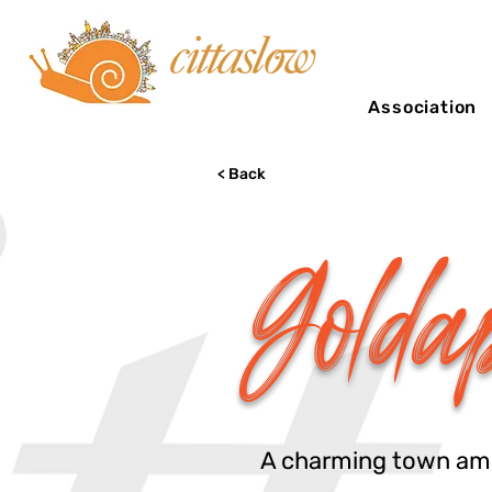
Association
< Back
Golda
A charming town amid