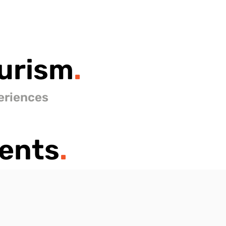
urism
.
eriences
ents
.