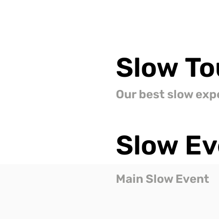
Slow
To
Our best slow exp
Slow
Ev
Main Slow Event