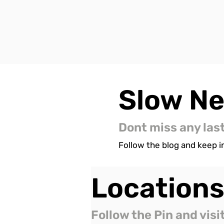
Slow
N
Dont miss any las
Follow the blog and keep in
Location
Follow the Pin and visi