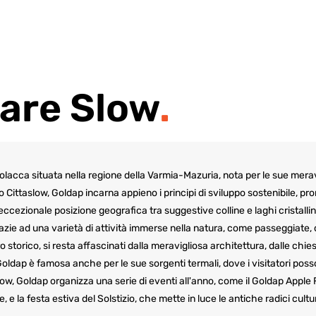
are Slow
.
lacca situata nella regione della Varmia-Mazuria, nota per le sue meravi
Cittaslow, Goldap incarna appieno i principi di sviluppo sostenibile, 
ccezionale posizione geografica tra suggestive colline e laghi cristallini
azie ad una varietà di attività immerse nella natura, come passeggiate,
storico, si resta affascinati dalla meravigliosa architettura, dalle chiese
Goldap è famosa anche per le sue sorgenti termali, dove i visitatori posso
w, Goldap organizza una serie di eventi all'anno, come il Goldap Apple F
, e la festa estiva del Solstizio, che mette in luce le antiche radici cultura