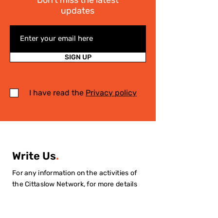
Don't miss the latest
updates
SIGN UP
I have read the
Privacy policy
Write Us
.
For any information on the activities of
the Cittaslow Network, for more details
on our projects or on our Slow Tourism
destinations, please fill in the form! We
will contact you quickly!