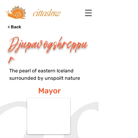
< Back
Djupavogshreppu
r
The pearl of eastern Iceland
surrounded by unspoilt nature
Mayor