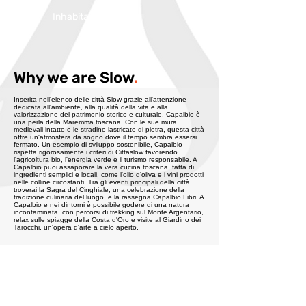
Inhabitans:
4000
Why we are Slow
.
Inserita nell'elenco delle città Slow grazie all'attenzione
dedicata all'ambiente, alla qualità della vita e alla
valorizzazione del patrimonio storico e culturale, Capalbio è
una perla della Maremma toscana. Con le sue mura
medievali intatte e le stradine lastricate di pietra, questa città
offre un'atmosfera da sogno dove il tempo sembra essersi
fermato. Un esempio di sviluppo sostenibile, Capalbio
rispetta rigorosamente i criteri di Cittaslow favorendo
l'agricoltura bio, l'energia verde e il turismo responsabile. A
Capalbio puoi assaporare la vera cucina toscana, fatta di
ingredienti semplici e locali, come l'olio d'oliva e i vini prodotti
nelle colline circostanti. Tra gli eventi principali della città
troverai la Sagra del Cinghiale, una celebrazione della
tradizione culinaria del luogo, e la rassegna Capalbio Libri. A
Capalbio e nei dintorni è possibile godere di una natura
incontaminata, con percorsi di trekking sul Monte Argentario,
relax sulle spiagge della Costa d'Oro e visite al Giardino dei
Tarocchi, un'opera d'arte a cielo aperto.