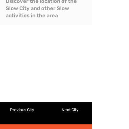
Discover the location of the
Slow City and other Slow
activities in the area
Previous City
Next City