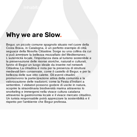
Inhabitans:
3995
Why we are Slow
.
Begur, un piccolo comune spagnolo situato nel cuore della
Costa Brava, in Catalogna, è un perfetto esempio di città
seguace della filosofia Cittaslow. Sorge su una collina da cui
si può ammirare la bellezza mozzafiato del Mediterraneo.
L'autenticità locale, l'importanza data al turismo sostenibile e
la preservazione delle risorse storiche, naturali e culturali,
fanno di Begur un luogo ideale da inserire nel network
Cittaslow. La cittadina è nota per la presenza di strutture
medievali ben conservate, come il castello di Begur, e per la
bellezza delle sue otto calette. Gli eventi cittadini
promuovono la partecipazione attiva della comunità e la
valorizzazione delle tradizioni, come la Festa d'Indiani a
settembre. I visitatori possono godere di uscite in natura,
scoprire la straordinaria biodiversità marina attraverso lo
snorkeling e immergersi nella vivace cultura catalana
attraverso la gastronomia locale e il vivace mercato cittadino.
Un turista responsabile potrà apprezzare la sostenibilità e il
rispetto per l'ambiente che Begur professa.