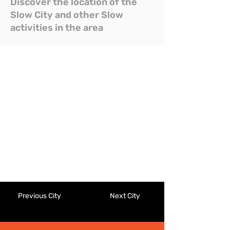
Discover the location of the
Slow City and other Slow
activities in the area
Previous City
Next City