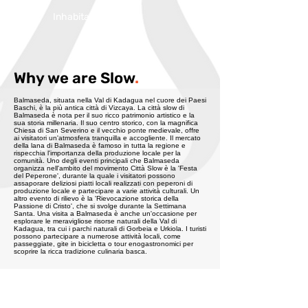
Inhabitans:
7121
Why we are Slow
.
Balmaseda, situata nella Val di Kadagua nel cuore dei Paesi
Baschi, è la più antica città di Vizcaya. La città slow di
Balmaseda è nota per il suo ricco patrimonio artistico e la
sua storia millenaria. Il suo centro storico, con la magnifica
Chiesa di San Severino e il vecchio ponte medievale, offre
ai visitatori un'atmosfera tranquilla e accogliente. Il mercato
della lana di Balmaseda è famoso in tutta la regione e
rispecchia l'importanza della produzione locale per la
comunità. Uno degli eventi principali che Balmaseda
organizza nell'ambito del movimento Città Slow è la 'Festa
del Peperone', durante la quale i visitatori possono
assaporare deliziosi piatti locali realizzati con peperoni di
produzione locale e partecipare a varie attività culturali. Un
altro evento di rilievo è la 'Rievocazione storica della
Passione di Cristo', che si svolge durante la Settimana
Santa. Una visita a Balmaseda è anche un'occasione per
esplorare le meravigliose risorse naturali della Val di
Kadagua, tra cui i parchi naturali di Gorbeia e Urkiola. I turisti
possono partecipare a numerose attività locali, come
passeggiate, gite in bicicletta o tour enogastronomici per
scoprire la ricca tradizione culinaria basca.