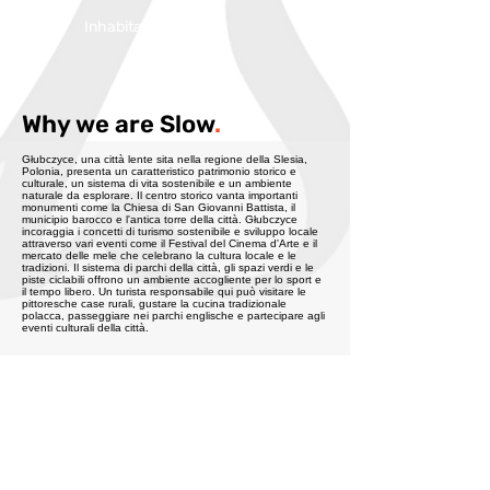
Inhabitans:
13036
Why we are Slow
.
Głubczyce, una città lente sita nella regione della Slesia,
Polonia, presenta un caratteristico patrimonio storico e
culturale, un sistema di vita sostenibile e un ambiente
naturale da esplorare. Il centro storico vanta importanti
monumenti come la Chiesa di San Giovanni Battista, il
municipio barocco e l'antica torre della città. Głubczyce
incoraggia i concetti di turismo sostenibile e sviluppo locale
attraverso vari eventi come il Festival del Cinema d'Arte e il
mercato delle mele che celebrano la cultura locale e le
tradizioni. Il sistema di parchi della città, gli spazi verdi e le
piste ciclabili offrono un ambiente accogliente per lo sport e
il tempo libero. Un turista responsabile qui può visitare le
pittoresche case rurali, gustare la cucina tradizionale
polacca, passeggiare nei parchi englische e partecipare agli
eventi culturali della città.