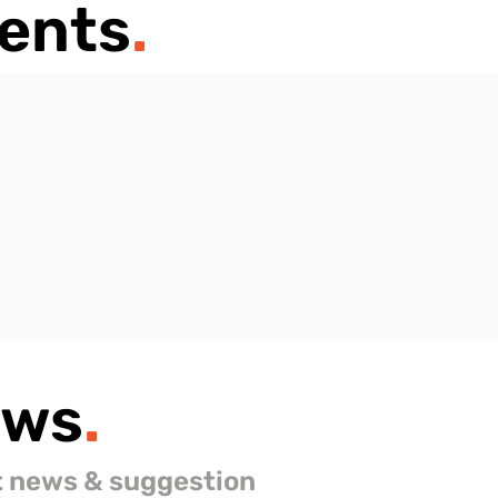
ents
.
ews
.
t news & suggestion