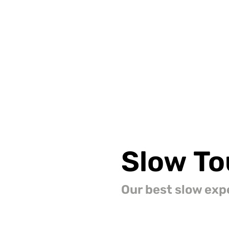
Slow
To
Our best slow exp