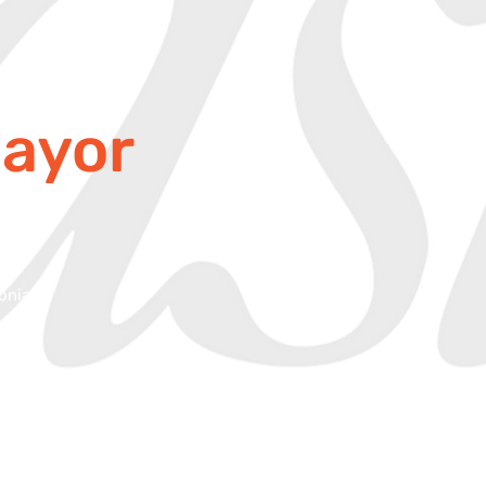
ayor
onia