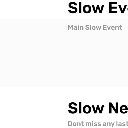
Slow
Ev
Main Slow Event
Slow
N
Dont miss any las