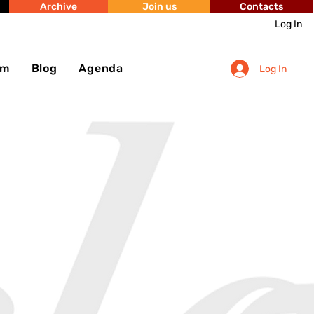
Archive
Join us
Contacts
Log In
sm
Blog
Agenda
Log In