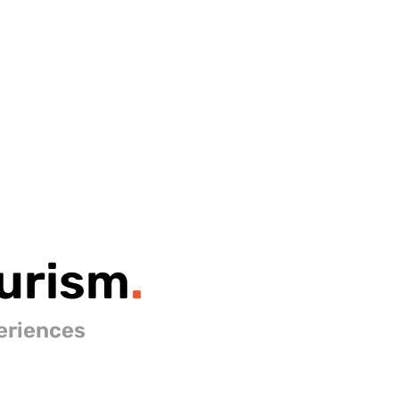
urism
.
eriences