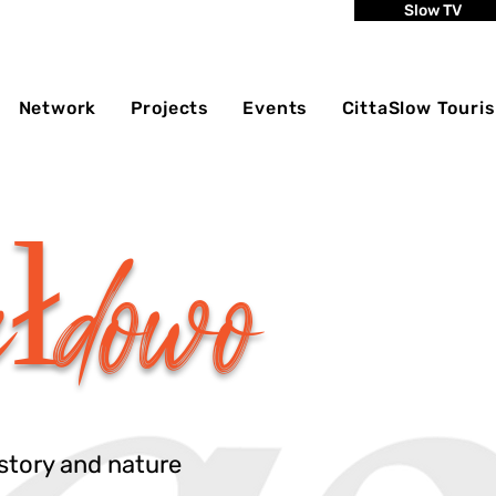
Slow TV
Network
Projects
Events
CittaSlow Touri
łdowo
istory and nature