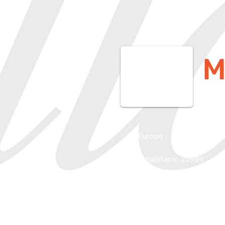
M
Europe
Działdowo, Pol
Inhabitans:
25989