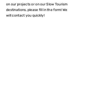
on our projects or on our Slow Tourism
destinations, please fill in the form! We
will contact you quickly!
I have read the
Privacy Policy
SUBMIT